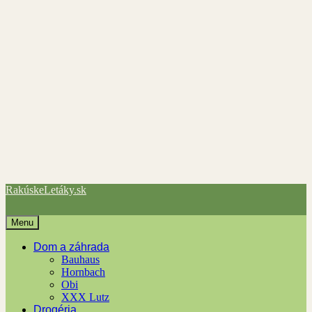
RakúskeLetáky.sk
Menu
Dom a záhrada
Bauhaus
Hornbach
Obi
XXX Lutz
Drogéria