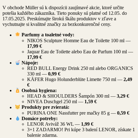
V obchode Müller sú k dispozícii zaujímavé akcie, ktoré určite
potešia každého zákazníka. Tieto ponuky sú platné od 12.05. do
17.05.2025. Preskúmajte širokú škálu produktov v zľave a
vychutnajte si kvalitné značky za bezkonkurenčné ceny.
Parfumy a toaletné vody:
NIKOS Sculpture Homme Eau de Toilette 100 ml —
17,99 €
Jaquar Eau de Toilette alebo Eau de Parfum 100 ml —
17,99 €
Nápoje:
RED BULL Energy Drink 250 ml alebo ORGANICS
330 ml —
0,99 €
KÄFER Hugo Holunderblüte Limette 750 ml —
2,49
€
Osobná hygiena:
HEAD & SHOULDERS Šampón 300 ml —
3,29 €
NIVEA Duschgel 250 ml —
1,59 €
Produkty pre zvieratá:
PURINA ONE Nassfutter pre mačky 85 g —
0,59 €
Domáce potreby:
LENOR Aviváž 36 WL —
1,99 €
3+1 ZADARMO! Pri kúpe 3 balení LENOR, získate 1
balenie zdarma.