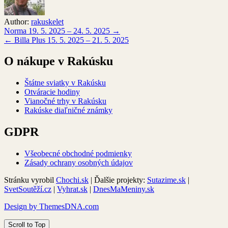
Author:
rakuskelet
Navigácia
Norma 19. 5. 2025 – 24. 5. 2025 →
← Billa Plus 15. 5. 2025 – 21. 5. 2025
v
článku
O nákupe v Rakúsku
Štátne sviatky v Rakúsku
Otváracie hodiny
Vianočné trhy v Rakúsku
Rakúske diaľničné známky
GDPR
Všeobecné obchodné podmienky
Zásady ochrany osobných údajov
Stránku vyrobil
Chochi.sk
| Ďalšie projekty:
Sutazime.sk
|
SvetSoutěží.cz
|
Vyhrat.sk
|
DnesMaMeniny.sk
Design by ThemesDNA.com
Scroll to Top