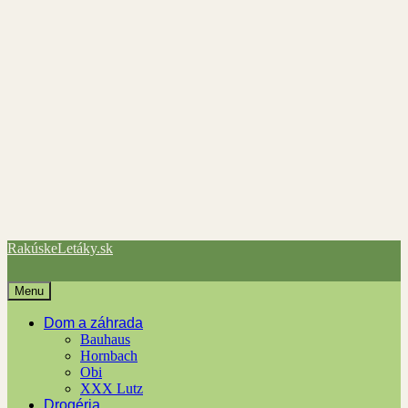
RakúskeLetáky.sk
Menu
Dom a záhrada
Bauhaus
Hornbach
Obi
XXX Lutz
Drogéria