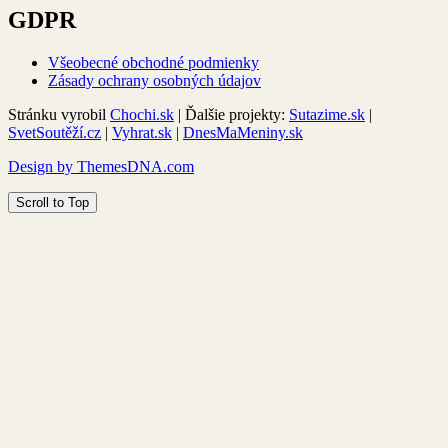
GDPR
Všeobecné obchodné podmienky
Zásady ochrany osobných údajov
Stránku vyrobil
Chochi.sk
| Ďalšie projekty:
Sutazime.sk
|
SvetSoutěží.cz
|
Vyhrat.sk
|
DnesMaMeniny.sk
Design by ThemesDNA.com
Scroll to Top