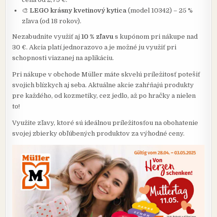
🎨
LEGO krásny kvetinový kytica
(model 10342) – 25 %
zľava (od 18 rokov).
Nezabudnite využiť aj
10 % zľavu
s kupónom pri nákupe nad
30 €. Akcia platí jednorazovo a je možné ju využiť pri
schopnosti viazanej na aplikáciu.
Pri nákupe v obchode Müller máte skvelú príležitosť potešiť
svojich blízkych aj seba. Aktuálne akcie zahŕňajú produkty
pre každého, od kozmetiky, cez jedlo, až po hračky a nielen
to!
Využite zľavy, ktoré sú ideálnou príležitosťou na obohatenie
svojej zbierky obľúbených produktov za výhodné ceny.