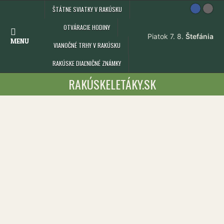
Skip
ŠTÁTNE SVIATKY V RAKÚSKU
to
content
OTVÁRACIE HODINY
MENU
VIANOČNÉ TRHY V RAKÚSKU
RAKÚSKE DIAĽNIČNÉ ZNÁMKY
RAKÚSKELETÁKY.SK