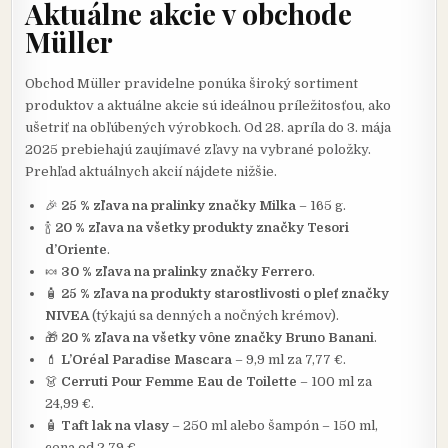
Aktuálne akcie v obchode
Müller
Obchod Müller pravidelne ponúka široký sortiment
produktov a aktuálne akcie sú ideálnou príležitosťou, ako
ušetriť na obľúbených výrobkoch. Od 28. apríla do 3. mája
2025 prebiehajú zaujímavé zľavy na vybrané položky.
Prehľad aktuálnych akcií nájdete nižšie.
🎉
25 % zľava na pralinky značky Milka
– 165 g.
🍾
20 % zľava na všetky produkty značky Tesori
d’Oriente
.
🍬
30 % zľava na pralinky značky Ferrero
.
🧴
25 % zľava na produkty starostlivosti o pleť značky
NIVEA
(týkajú sa denných a nočných krémov).
🎁
20 % zľava na všetky vône značky Bruno Banani
.
💄
L’Oréal Paradise Mascara
– 9,9 ml za 7,77 €.
👗
Cerruti Pour Femme Eau de Toilette
– 100 ml za
24,99 €.
🧴
Taft lak na vlasy
– 250 ml alebo šampón – 150 ml,
cena od 2,79 €.