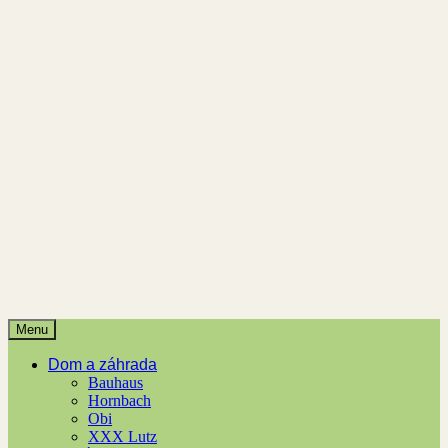
Menu
Dom a záhrada
Bauhaus
Hornbach
Obi
XXX Lutz