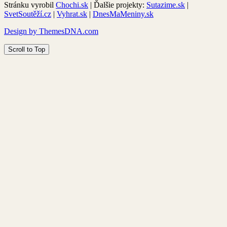
Stránku vyrobil
Chochi.sk
| Ďalšie projekty:
Sutazime.sk
|
SvetSoutěží.cz
|
Vyhrat.sk
|
DnesMaMeniny.sk
Design by ThemesDNA.com
Scroll to Top