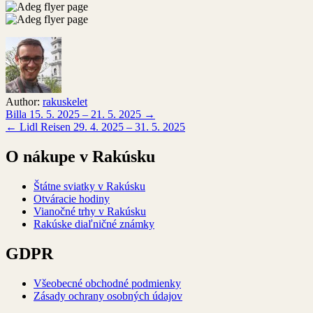
Author:
rakuskelet
Navigácia
Billa 15. 5. 2025 – 21. 5. 2025 →
← Lidl Reisen 29. 4. 2025 – 31. 5. 2025
v
článku
O nákupe v Rakúsku
Štátne sviatky v Rakúsku
Otváracie hodiny
Vianočné trhy v Rakúsku
Rakúske diaľničné známky
GDPR
Všeobecné obchodné podmienky
Zásady ochrany osobných údajov