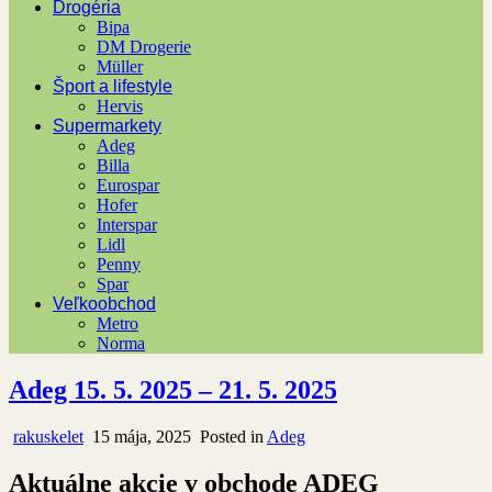
Drogéria
Bipa
DM Drogerie
Müller
Šport a lifestyle
Hervis
Supermarkety
Adeg
Billa
Eurospar
Hofer
Interspar
Lidl
Penny
Spar
Veľkoobchod
Metro
Norma
Adeg 15. 5. 2025 – 21. 5. 2025
rakuskelet
15 mája, 2025
Posted in
Adeg
Aktuálne akcie v obchode ADEG