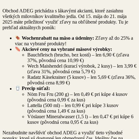
Obchod ADEG prichádza s lákavými akciami, ktoré zasiahnu
všetkých milovníkov kvalitného jedla. Od 15. mája do 21. mája
2025 máte príležitosť využiť zľavy na obľúbené produkty. Tu je
prehľad aktuálnych ponúk:
Wochenrabatt na mäso a údeniny:
Zľavy až do 25% a
viac na vybrané produkty!
Akciové ceny na vybrané mäsové výrobky:
Bauchfleisch (brucho, bez kostí) – len 6,90 € (zľava
37%, pôvodná cena 10,99 €)
Wech Maishendel (kurací výrobok, 2 kusy) – len 3,99 €
(zľava 31%, pôvodná cena 5,79 €)
Radatz Käsekrainer (5 kusov) – len 5,69 € (zľava 36%,
pôvodná cena 8,99 €)
Precip súťaž:
Nöm Fru Fru (200 g) – len 0,49 € pri kúpe 4 kusov
(pôvodná cena 0,99 € za kus)
Lattella (500 ml) – len 0,99 € pri kúpe 3 kusov
(pôvodná cena 1,49 € za kus)
Vöslauer Mineralwasser (1,5 l) – len 0,47 € pri kúpe 6
kusov (pôvodná cena 0,95 € za kus)
Nezabudnite navštíviť obchod ADEG a využiť tieto výhodné
ponuky, ktoré sú dostupné len obmedzený čas. Ideálny čas na