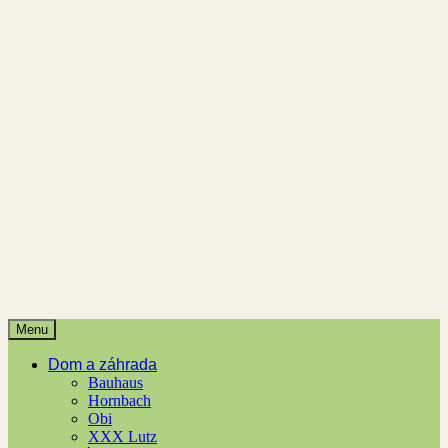
Menu
Dom a záhrada
Bauhaus
Hornbach
Obi
XXX Lutz