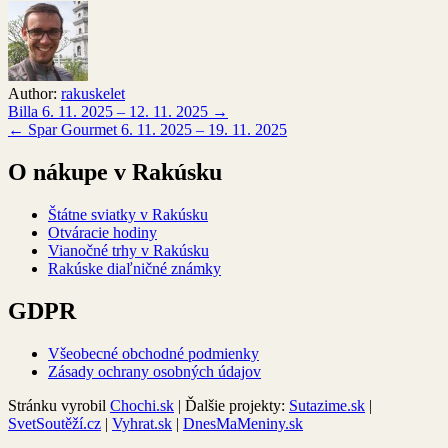
Author:
rakuskelet
Navigácia
Billa 6. 11. 2025 – 12. 11. 2025 →
← Spar Gourmet 6. 11. 2025 – 19. 11. 2025
v
článku
O nákupe v Rakúsku
Štátne sviatky v Rakúsku
Otváracie hodiny
Vianočné trhy v Rakúsku
Rakúske diaľničné známky
GDPR
Všeobecné obchodné podmienky
Zásady ochrany osobných údajov
Stránku vyrobil
Chochi.sk
| Ďalšie projekty:
Sutazime.sk
|
SvetSoutěží.cz
|
Vyhrat.sk
|
DnesMaMeniny.sk