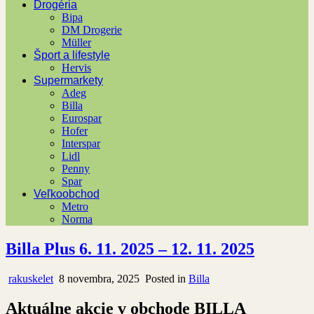
Drogéria
Bipa
DM Drogerie
Müller
Šport a lifestyle
Hervis
Supermarkety
Adeg
Billa
Eurospar
Hofer
Interspar
Lidl
Penny
Spar
Veľkoobchod
Metro
Norma
Billa Plus 6. 11. 2025 – 12. 11. 2025
rakuskelet
8 novembra, 2025
Posted in
Billa
Aktuálne akcie v obchode BILLA