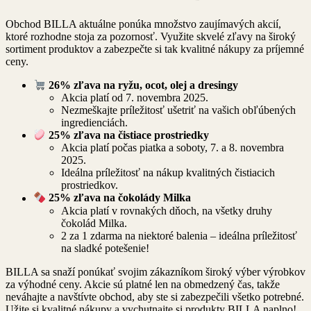
Obchod BILLA aktuálne ponúka množstvo zaujímavých akcií,
ktoré rozhodne stoja za pozornosť. Využite skvelé zľavy na široký
sortiment produktov a zabezpečte si tak kvalitné nákupy za príjemné
ceny.
26% zľava na ryžu, ocot, olej a dresingy
Akcia platí od 7. novembra 2025.
Nezmeškajte príležitosť ušetriť na vašich obľúbených
ingredienciách.
25% zľava na čistiace prostriedky
Akcia platí počas piatka a soboty, 7. a 8. novembra
2025.
Ideálna príležitosť na nákup kvalitných čistiacich
prostriedkov.
25% zľava na čokolády Milka
Akcia platí v rovnakých dňoch, na všetky druhy
čokolád Milka.
2 za 1 zdarma na niektoré balenia – ideálna príležitosť
na sladké potešenie!
BILLA sa snaží ponúkať svojim zákazníkom široký výber výrobkov
za výhodné ceny. Akcie sú platné len na obmedzený čas, takže
neváhajte a navštívte obchod, aby ste si zabezpečili všetko potrebné.
Užite si kvalitné nákupy a vychutnajte si produkty BILLA naplno!