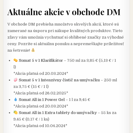
IN
Aktuálne akcie v obchode DM
V obchode DM prebieha množstvo skvelých akcií, ktoré sú
zamerané na úsporu pri nákupe kvalitných produktov. Tieto
zľavy vám umožnia vychutnať si obľúbené značky za výhodné
ceny. Pozrite si aktuálnu ponuku a nepremeškajte príležitosť
na šetrenie!
Somat 5 v 1 Klarifikátor
– 750 ml za 3,85 € (5,13 € / 1
l)
*Akcia platná od 20.03.2024*
Somat 5 v 1 Intenzívny čistič na umývačku
– 250 ml
za 3,75 € (15 € / 1 l)
*Akcia platná od 26.02.2025*
Somat All in 1 Power Gel
– 1 l za 9,45 €
*Akcia platná od 20.03.2024*
Somat All in 1 Extra tablety do umývačky
– 55 ks za
9,45 € (0,17 € / 1 ks)
*Akcia platná od 10.04.2024*