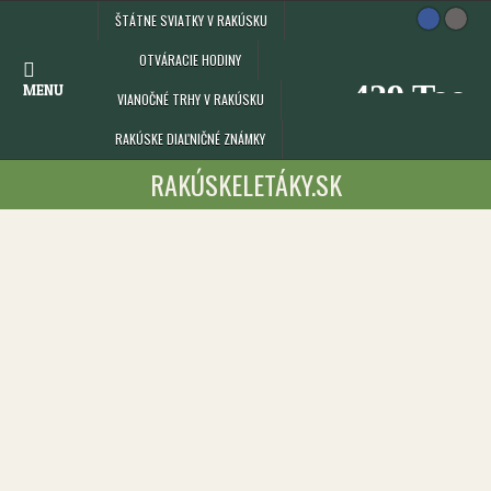
Skip
ŠTÁTNE SVIATKY V RAKÚSKU
to
content
OTVÁRACIE HODINY
MENU
VIANOČNÉ TRHY V RAKÚSKU
RAKÚSKE DIAĽNIČNÉ ZNÁMKY
RAKÚSKELETÁKY.SK