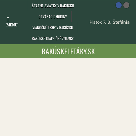
Skip
ŠTÁTNE SVIATKY V RAKÚSKU
to
content
OTVÁRACIE HODINY
MENU
VIANOČNÉ TRHY V RAKÚSKU
RAKÚSKE DIAĽNIČNÉ ZNÁMKY
RAKÚSKELETÁKY.SK