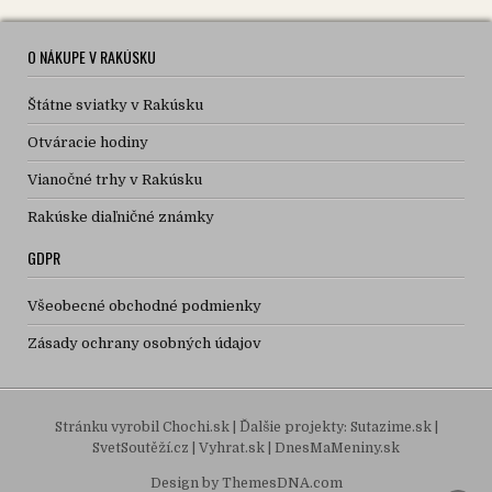
O NÁKUPE V RAKÚSKU
Štátne sviatky v Rakúsku
Otváracie hodiny
Vianočné trhy v Rakúsku
Rakúske diaľničné známky
GDPR
Všeobecné obchodné podmienky
Zásady ochrany osobných údajov
Stránku vyrobil
Chochi.sk
| Ďalšie projekty:
Sutazime.sk
|
SvetSoutěží.cz
|
Vyhrat.sk
|
DnesMaMeniny.sk
Design by ThemesDNA.com