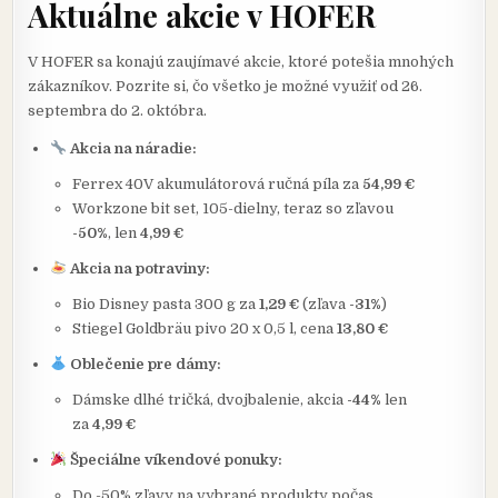
Aktuálne akcie v HOFER
V HOFER sa konajú zaujímavé akcie, ktoré potešia mnohých
zákazníkov. Pozrite si, čo všetko je možné využiť od 26.
septembra do 2. októbra.
Akcia na náradie:
Ferrex 40V akumulátorová ručná píla za
54,99 €
Workzone bit set, 105-dielny, teraz so zľavou
-50%
, len
4,99 €
Akcia na potraviny:
Bio Disney pasta 300 g za
1,29 €
(zľava
-31%
)
Stiegel Goldbräu pivo 20 x 0,5 l, cena
13,80 €
Oblečenie pre dámy:
Dámske dlhé tričká, dvojbalenie, akcia
-44%
len
za
4,99 €
Špeciálne víkendové ponuky:
Do -50% zľavy na vybrané produkty počas