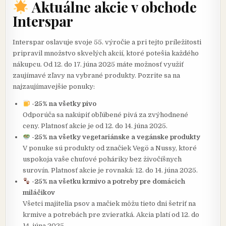
Aktuálne akcie v obchode
Interspar
Interspar oslavuje svoje 55. výročie a pri tejto príležitosti
pripravil množstvo skvelých akcií, ktoré potešia každého
nákupcu. Od 12. do 17. júna 2025 máte možnosť využiť
zaujímavé zľavy na vybrané produkty. Pozrite sa na
najzaujímavejšie ponuky:
-25% na všetky pivo
Odporúča sa nakúpiť obľúbené pivá za zvýhodnené
ceny. Platnosť akcie je od 12. do 14. júna 2025.
-25% na všetky vegetariánske a vegánske produkty
V ponuke sú produkty od značiek Vegö a Nussy, ktoré
uspokoja vaše chuťové poháriky bez živočíšnych
surovín. Platnosť akcie je rovnaká: 12. do 14. júna 2025.
-25% na všetku krmivo a potreby pre domácich
miláčikov
Všetci majitelia psov a mačiek môžu tieto dni šetriť na
krmive a potrebách pre zvieratká. Akcia platí od 12. do
14. júna 2025.