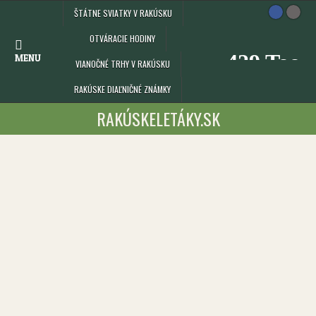
Skip
ŠTÁTNE SVIATKY V RAKÚSKU
to
content
OTVÁRACIE HODINY
MENU
VIANOČNÉ TRHY V RAKÚSKU
RAKÚSKE DIAĽNIČNÉ ZNÁMKY
RAKÚSKELETÁKY.SK