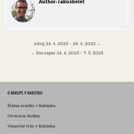
Author:
rakuskelet
Navigácia
Adeg 24. 4. 2025 – 29. 4. 2025 →
v
← Eurospar 24. 4. 2025 – 7. 5. 2025
článku
O NÁKUPE V RAKÚSKU
Štátne sviatky v Rakúsku
Otváracie hodiny
Vianočné trhy v Rakúsku