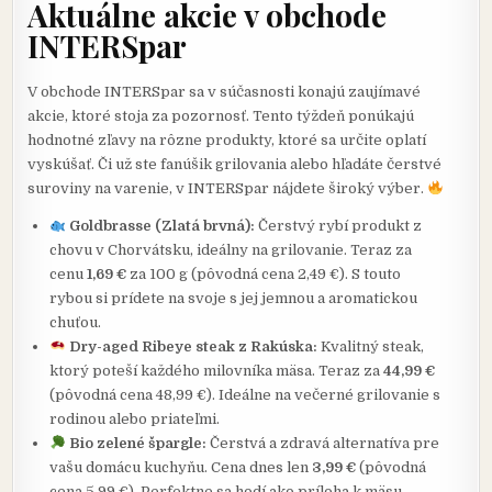
Aktuálne akcie v obchode
INTERSpar
V obchode INTERSpar sa v súčasnosti konajú zaujímavé
akcie, ktoré stoja za pozornosť. Tento týždeň ponúkajú
hodnotné zľavy na rôzne produkty, ktoré sa určite oplatí
vyskúšať. Či už ste fanúšik grilovania alebo hľadáte čerstvé
suroviny na varenie, v INTERSpar nájdete široký výber.
Goldbrasse (Zlatá brvná):
Čerstvý rybí produkt z
chovu v Chorvátsku, ideálny na grilovanie. Teraz za
cenu
1,69 €
za 100 g (pôvodná cena 2,49 €). S touto
rybou si prídete na svoje s jej jemnou a aromatickou
chuťou.
Dry-aged Ribeye steak z Rakúska:
Kvalitný steak,
ktorý poteší každého milovníka mäsa. Teraz za
44,99 €
(pôvodná cena 48,99 €). Ideálne na večerné grilovanie s
rodinou alebo priateľmi.
Bio zelené špargle:
Čerstvá a zdravá alternatíva pre
vašu domácu kuchyňu. Cena dnes len
3,99 €
(pôvodná
cena 5,99 €). Perfektne sa hodí ako príloha k mäsu