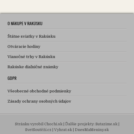
O NÁKUPE V RAKÚSKU
Štátne sviatky v Rakúsku
Otváracie hodiny
Vianočné trhy v Rakúsku
Rakúske diaľničné známky
GDPR
Všeobecné obchodné podmienky
Zásady ochrany osobných údajov
Stránku vyrobil
Chochi.sk
| Ďalšie projekty:
Sutazime.sk
|
SvetSoutěží.cz
|
Vyhrat.sk
|
DnesMaMeniny.sk