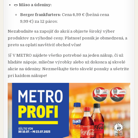
🌭
Mäso a údeniny:
Berger frankfurters:
Cena 6,99 € (bežná cena
9,99 €) za 12 párov.
Nezabudnite sa zapojiť do akcií a objavte široký výber
produktov za výhodné ceny. Platnosť ponúk je obmedzená, a
preto sa oplatí navštíviť obchod včas!
🛒 V METRO nájdete všetko potrebné na jeden nákup, či už
hľadáte nápoje, mliečne výrobky alebo už dokonca aj skvelé
akcie na údeniny. Nezmeškajte tieto skvelé ponuky a ušetrite
pri každom nákupe!