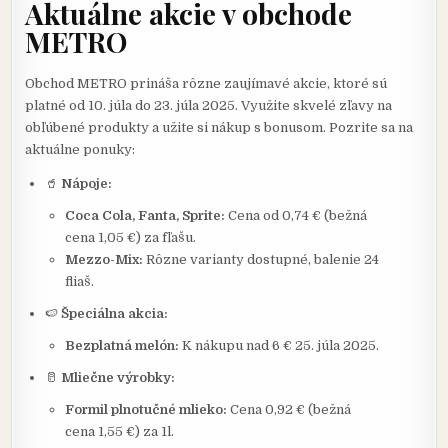
Aktuálne akcie v obchode
METRO
Obchod METRO prináša rôzne zaujímavé akcie, ktoré sú
platné od 10. júla do 23. júla 2025. Využite skvelé zľavy na
obľúbené produkty a užite si nákup s bonusom. Pozrite sa na
aktuálne ponuky:
🥤
Nápoje:
Coca Cola, Fanta, Sprite:
Cena od 0,74 € (bežná
cena 1,05 €) za fľašu.
Mezzo-Mix:
Rôzne varianty dostupné, balenie 24
fliaš.
🍉
Špeciálna akcia:
Bezplatná melón:
K nákupu nad 6 € 25. júla 2025.
🥛
Mliečne výrobky:
Formil plnotučné mlieko:
Cena 0,92 € (bežná
cena 1,55 €) za 1l.