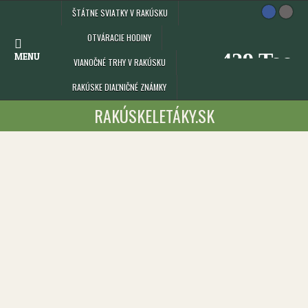
Skip
ŠTÁTNE SVIATKY V RAKÚSKU
to
content
OTVÁRACIE HODINY
MENU
VIANOČNÉ TRHY V RAKÚSKU
RAKÚSKE DIAĽNIČNÉ ZNÁMKY
RAKÚSKELETÁKY.SK