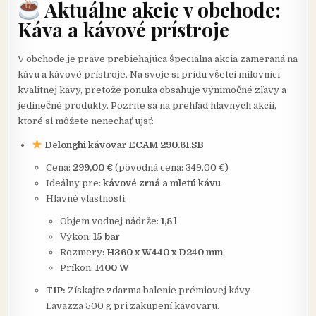
Aktuálne akcie v obchode:
Káva a kávové prístroje
V obchode je práve prebiehajúca špeciálna akcia zameraná na
kávu a kávové prístroje. Na svoje si prídu všetci milovníci
kvalitnej kávy, pretože ponuka obsahuje výnimočné zľavy a
jedinečné produkty. Pozrite sa na prehľad hlavných akcií,
ktoré si môžete nenechať ujsť:
Delonghi kávovar ECAM 290.61.SB
Cena:
299,00 €
(pôvodná cena: 349,00 €)
Ideálny pre:
kávové zrná a mletú kávu
Hlavné vlastnosti:
Objem vodnej nádrže:
1,8 l
Výkon:
15 bar
Rozmery:
H360 x W440 x D240 mm
Príkon:
1400 W
TIP:
Získajte zdarma balenie prémiovej kávy
Lavazza 500 g pri zakúpení kávovaru.