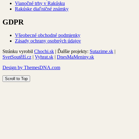
Vianočné trhy v Rakúsku
Rakúske diaľničné známky
GDPR
Všeobecné obchodné podmienky
Zásady ochrany osobných údajov
Stránku vyrobil
Chochi.sk
| Ďalšie projekty:
Sutazime.sk
|
SvetSoutěží.cz
|
Vyhrat.sk
|
DnesMaMeniny.sk
Design by ThemesDNA.com
Scroll to Top