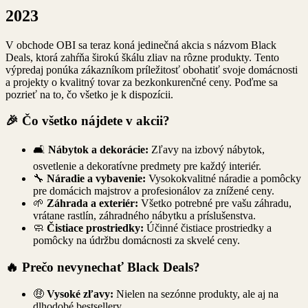
2023
V obchode OBI sa teraz koná jedinečná akcia s názvom Black
Deals, ktorá zahŕňa širokú škálu zliav na rôzne produkty. Tento
výpredaj ponúka zákazníkom príležitosť obohatiť svoje domácnosti
a projekty o kvalitný tovar za bezkonkurenčné ceny. Poďme sa
pozrieť na to, čo všetko je k dispozícii.
🎉 Čo všetko nájdete v akcii?
🛋️
Nábytok a dekorácie:
Zľavy na izbový nábytok,
osvetlenie a dekoratívne predmety pre každý interiér.
🔧
Náradie a vybavenie:
Vysokokvalitné náradie a pomôcky
pre domácich majstrov a profesionálov za znížené ceny.
🌱
Záhrada a exteriér:
Všetko potrebné pre vašu záhradu,
vrátane rastlín, záhradného nábytku a príslušenstva.
🧼
Čistiace prostriedky:
Účinné čistiace prostriedky a
pomôcky na údržbu domácnosti za skvelé ceny.
🔥 Prečo nevynechať Black Deals?
🤑
Vysoké zľavy:
Nielen na sezónne produkty, ale aj na
dlhodobé bestsellery.