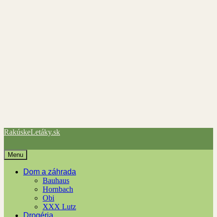
RakúskeLetáky.sk
Menu
Dom a záhrada
Bauhaus
Hornbach
Obi
XXX Lutz
Drogéria