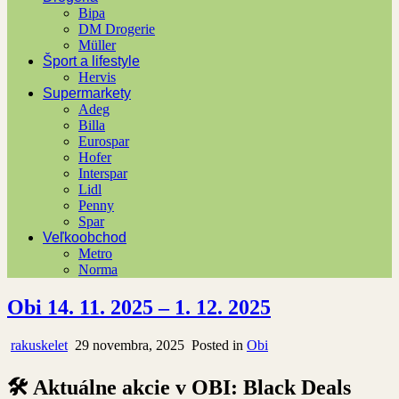
Bipa
DM Drogerie
Müller
Šport a lifestyle
Hervis
Supermarkety
Adeg
Billa
Eurospar
Hofer
Interspar
Lidl
Penny
Spar
Veľkoobchod
Metro
Norma
Obi 14. 11. 2025 – 1. 12. 2025
rakuskelet
29 novembra, 2025
Posted in
Obi
🛠️ Aktuálne akcie v OBI: Black Deals