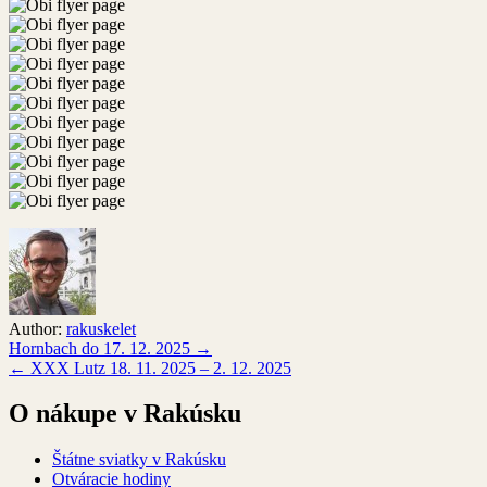
Author:
rakuskelet
Navigácia
Hornbach do 17. 12. 2025 →
← XXX Lutz 18. 11. 2025 – 2. 12. 2025
v
článku
O nákupe v Rakúsku
Štátne sviatky v Rakúsku
Otváracie hodiny