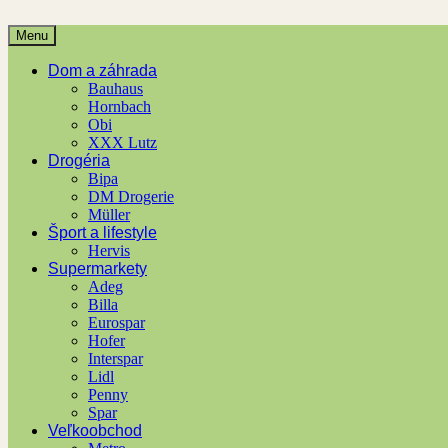
Menu
Dom a záhrada
Bauhaus
Hornbach
Obi
XXX Lutz
Drogéria
Bipa
DM Drogerie
Müller
Šport a lifestyle
Hervis
Supermarkety
Adeg
Billa
Eurospar
Hofer
Interspar
Lidl
Penny
Spar
Veľkoobchod