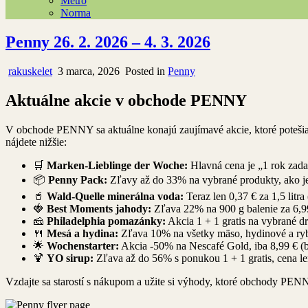
Metro
Norma
Penny 26. 2. 2026 – 4. 3. 2026
rakuskelet
3 marca, 2026
Posted in
Penny
Aktuálne akcie v obchode PENNY
V obchode PENNY sa aktuálne konajú zaujímavé akcie, ktoré potešia v
nájdete nižšie:
🛒
Marken-Lieblinge der Woche:
Hlavná cena je „1 rok zada
📦
Penny Pack:
Zľavy až do 33% na vybrané produkty, ako je 
🥤
Wald-Quelle minerálna voda:
Teraz len 0,37 € za 1,5 litra
🍓
Best Moments jahody:
Zľava 22% na 900 g balenie za 6,99
🧀
Philadelphia pomazánky:
Akcia 1 + 1 gratis na vybrané dr
🍴
Mesá a hydina:
Zľava 10% na všetky mäso, hydinové a rybi
🌟
Wochenstarter:
Akcia -50% na Nescafé Gold, iba 8,99 € (b
🍹
YO sirup:
Zľava až do 56% s ponukou 1 + 1 gratis, cena len 
Vzdajte sa starostí s nákupom a užite si výhody, ktoré obchody PEN