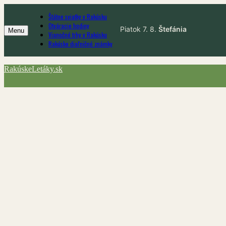
Skip
Štátne sviatky v Rakúsku
to
Otváracie hodiny
content
Menu
Vianočné trhy v Rakúsku
Rakúske diaľničné známky
RakúskeLetáky.sk