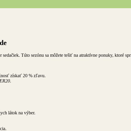
ode
edačiek. Túto sezónu sa môžete tešiť na atraktívne ponuky, ktoré sprí
nosť získať 20 % zľavu.
ER20
.
ych látok na výber.
cia.