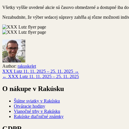
Všetky vyššie uvedené akcie sú časovo obmedzené a dostupné iba do
Nezabudnite, že výber sedacej súpravy zahŕňa aj rôzne možnosti indiv
Author:
rakuskelet
Navigácia
XXX Lutz 11. 11. 2025 – 25. 11. 2025 →
← XXX Lutz 11. 11. 2025 – 25. 11. 2025
v
článku
O nákupe v Rakúsku
Štátne sviatky v Rakúsku
Otváracie hodiny
Vianočné trhy v Rakúsku
Rakúske diaľničné známky
GDPR