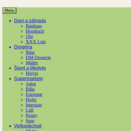
Menu
Dom a záhrada
Bauhaus
Hornbach
Obi
XXX Lutz
Drogéria
Bipa
DM Drogerie
Müller
Šport a lifestyle
Hervis
Supermarkety
Adeg
Billa
Eurospar
Hofer
Interspar
Lidl
Penny
Spar
Veľkoobchod