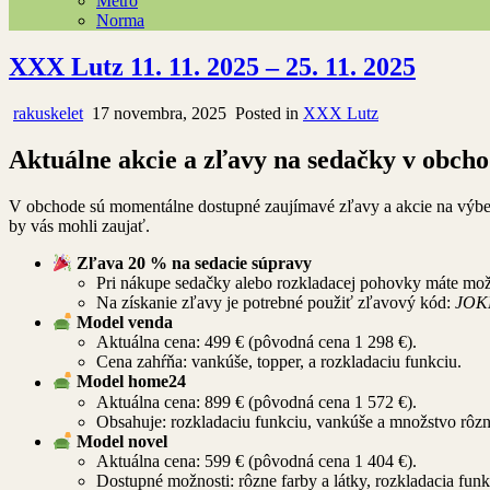
Metro
Norma
XXX Lutz 11. 11. 2025 – 25. 11. 2025
rakuskelet
17 novembra, 2025
Posted in
XXX Lutz
Aktuálne akcie a zľavy na sedačky v obch
V obchode sú momentálne dostupné zaujímavé zľavy a akcie na výber s
by vás mohli zaujať.
Zľava 20 % na sedacie súpravy
Pri nákupe sedačky alebo rozkladacej pohovky máte mož
Na získanie zľavy je potrebné použiť zľavový kód:
JOK
Model venda
Aktuálna cena: 499 € (pôvodná cena 1 298 €).
Cena zahŕňa: vankúše, topper, a rozkladaciu funkciu.
Model home24
Aktuálna cena: 899 € (pôvodná cena 1 572 €).
Obsahuje: rozkladaciu funkciu, vankúše a množstvo rôzn
Model novel
Aktuálna cena: 599 € (pôvodná cena 1 404 €).
Dostupné možnosti: rôzne farby a látky, rozkladacia funk