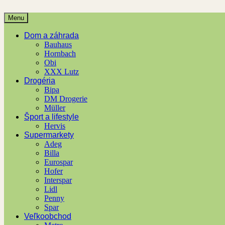
Menu
Dom a záhrada
Bauhaus
Hornbach
Obi
XXX Lutz
Drogéria
Bipa
DM Drogerie
Müller
Šport a lifestyle
Hervis
Supermarkety
Adeg
Billa
Eurospar
Hofer
Interspar
Lidl
Penny
Spar
Veľkoobchod