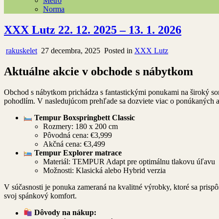
Metro
Norma
XXX Lutz 22. 12. 2025 – 13. 1. 2026
rakuskelet
27 decembra, 2025
Posted in
XXX Lutz
Aktuálne akcie v obchode s nábytkom
Obchod s nábytkom prichádza s fantastickými ponukami na široký sor
pohodlím. V nasledujúcom prehľade sa dozviete viac o ponúkaných a
Tempur Boxspringbett Classic
Rozmery: 180 x 200 cm
Pôvodná cena: €3,999
Akčná cena: €3,499
Tempur Explorer matrace
Materiál: TEMPUR Adapt pre optimálnu tlakovu úľavu
Možnosti: Klasická alebo Hybrid verzia
V súčasnosti je ponuka zameraná na kvalitné výrobky, ktoré sa prisp
svoj spánkový komfort.
Dôvody na nákup: