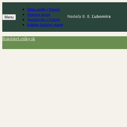
Skip
Štátne sviatky v Rakúsku
to
Otváracie hodiny
content
Menu
Vianočné trhy v Rakúsku
Rakúske diaľničné známky
RakúskeLetáky.sk