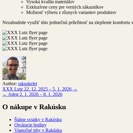
Vysoká kvalita materiálov
Exkluzívne ceny pre verných zákazníkov
Možnosť výberu z rôznych variantov produktov
Nezabudnite využiť túto jedinečnú príležitosť na zlepšenie komfortu v
Author:
rakuskelet
Navigácia
XXX Lutz 22. 12. 2025 – 5. 1. 2026 →
← Adeg 2. 1. 2026 – 8. 1. 2026
v
článku
O nákupe v Rakúsku
Štátne sviatky v Rakúsku
Otváracie hodiny
Vianočné trhy v Rakúsku